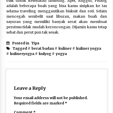
baik untuk kesehatan lambung. Apel, Anggur, Pisang
adalah beberapa buah yang bisa kamu sisipkan ke tas
selama traveling menggantikan biskuit dan roti. Selain
mencegah sembelit saat liburan, makan buah dan
sayuran yang memiliki banyak serat akan membuat
perutmu tidak mudah keroncongan. Dijamin kamu tetap
sehat dan perut pun tak sesak.
Posted in
Tips
Tagged #
berat badan
#
kuliner
#
kuliner yogya
#
kulineryogya
#
kulyog
#
yogya
Leave a Reply
Your email address will not be published.
Required fields are marked
*
Comment
*