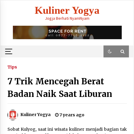
Skip
Kuliner Yogya
to
content
Jogja Berhati NyamNyam
Tips
7 Trik Mencegah Berat
Badan Naik Saat Liburan
Kuliner Yogya
7 years ago
Sobat Kulyog, saat ini wisata kuliner menjadi bagian tak