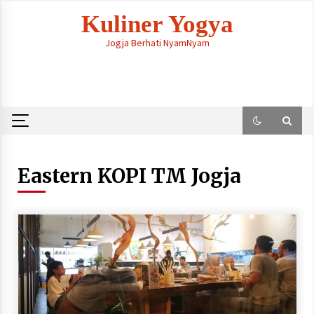
Skip
Kuliner Yogya
to
content
Jogja Berhati NyamNyam
Eastern KOPI TM Jogja