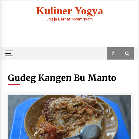
Skip
Kuliner Yogya
to
content
Jogja Berhati NyamNyam
Gudeg Kangen Bu Manto