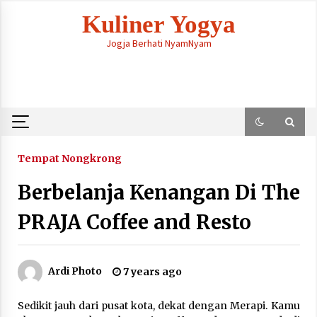
Skip
Kuliner Yogya
to
content
Jogja Berhati NyamNyam
Tempat Nongkrong
Berbelanja Kenangan Di The
PRAJA Coffee and Resto
Ardi Photo
7 years ago
Sedikit jauh dari pusat kota, dekat dengan Merapi. Kamu