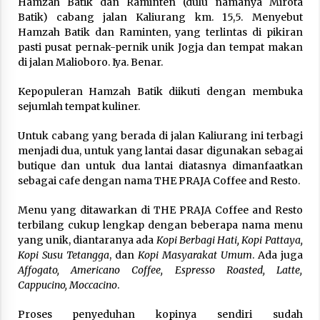
Hamzah Batik dan Raminten (dulu namanya Mirota
Batik) cabang jalan Kaliurang km. 15,5. Menyebut
Hamzah Batik dan Raminten, yang terlintas di pikiran
pasti pusat pernak-pernik unik Jogja dan tempat makan
di jalan Malioboro. Iya. Benar.
Kepopuleran Hamzah Batik diikuti dengan membuka
sejumlah tempat kuliner.
Untuk cabang yang berada di jalan Kaliurang ini terbagi
menjadi dua, untuk yang lantai dasar digunakan sebagai
butique dan untuk dua lantai diatasnya dimanfaatkan
sebagai cafe dengan nama THE PRAJA Coffee and Resto.
Menu yang ditawarkan di THE PRAJA Coffee and Resto
terbilang cukup lengkap dengan beberapa nama menu
yang unik, diantaranya ada
Kopi Berbagi Hati, Kopi Pattaya,
Kopi Susu Tetangga
, dan
Kopi Masyarakat Umum
. Ada juga
Affogato, Americano Coffee, Espresso Roasted, Latte,
Cappucino, Moccacino
.
Proses penyeduhan kopinya sendiri sudah